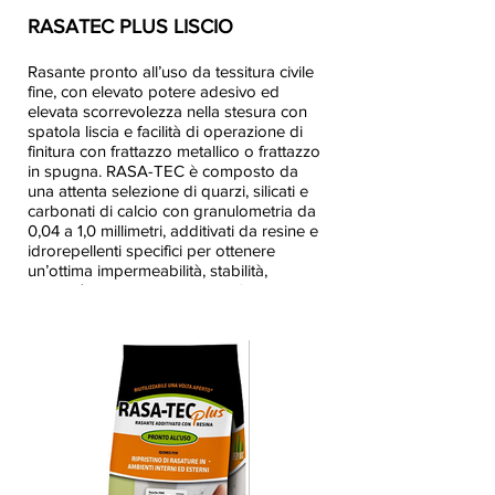
RASATEC PLUS LISCIO
Rasante pronto all’uso da tessitura civile
fine, con elevato potere adesivo ed
elevata scorrevolezza nella stesura con
spatola liscia e facilità di operazione di
finitura con frattazzo metallico o frattazzo
in spugna. RASA-TEC è composto da
una attenta selezione di quarzi, silicati e
carbonati di calcio con granulometria da
0,04 a 1,0 millimetri, additivati da resine e
idrorepellenti specifici per ottenere
un’ottima impermeabilità, stabilità,
elasticità e tissotropia che ne facilita
l’applicazione a parete e l’adesione al
supporto. La miscela è resistente ad un
ampio spettro di muffe e alghe.
Ricostruisci con me