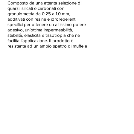
Composto da una attenta selezione di
quarzi, silicati e carbonati con
granulometria da 0.25 a 1.0 mm,
additivati con resine e idrorepellenti
specifici per ottenere un altissimo potere
adesivo, un’ottima impermeabilità,
stabilità, elasticità e tissotropia che ne
facilita l’applicazione. Il prodotto è
resistente ad un ampio spettro di muffe e
alghe.
Ricostruisci con me
Assistenza
Puoi contare
su di noi.
Puoi contattarci per qualsiasi dubbio o
per ricevere soluzioni mirate alle tue
esigenze.