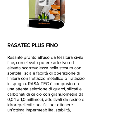
RASATEC PLUS FINO
Rasante pronto all’uso da tessitura civile
fine, con elevato potere adesivo ed
elevata scorrevolezza nella stesura con
spatola liscia e facilità di operazione di
finitura con frattazzo metallico o frattazzo
in spugna. RASA-TEC è composto da
una attenta selezione di quarzi, silicati e
carbonati di calcio con granulometria da
0,04 a 1,0 millimetri, additivati da resine e
idrorepellenti specifici per ottenere
un’ottima impermeabilità, stabilità,
elasticità e tissotropia che ne facilita
l’applicazione a parete e l’adesione al
supporto. La miscela è resistente ad un
ampio spettro di muffe e alghe.