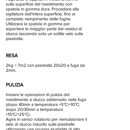
sulla superficie del rivestimento con
spatola in gomma dura. Procedere alla
sigillatura dell’intera superficie, fino al
completo riempimento delle fughe.
Utilizzare la spatola in gomma per
asportare la maggior parte dei residui di
stucco lasciando solo un sottile velo sulla
piastrella.
RESA
2kg = 7m2 con piastrella 20x20 e fuga da
2mm.
PULIZIA
Iniziare le operazioni di pulizia del
rivestimento a stucco addensato nella fuga
(dopo 40min a temperatura +5°C/+10°C;
dopo 20/30min a temperatura
+15°C/+25°C).
Agire in senso rotatorio per riemulsionare il
velo di stucco indurito sulle piastrelle
utilizzando una spugna inumidita di alto