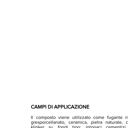
CAMPI DI APPLICAZIONE
Il composto viene utilizzato come fugante ri
gresporcellanato, ceramica, pietra naturale, 
klinker su fondi tipo: intonaci cementiz