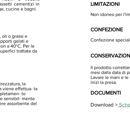
LIMITAZIONI
ssetti cementizi in
e, cucine e bagni.
Non idoneo per l'i
CONFEZIONE
 oli o grassi e
Confezione speciale
pporti gelati e
ori a 40°C. Per le
perfici trattate da
CONSERVAZIONE
Il prodotto corrett
mesi dalla data di p
Lavare le mani e le
inizi la presa.
rezzatura, la
 viene effettua- ta
DOCUMENTI
pletamen- to
he sensibil- mente
tere assorbente del
Download >
Sche