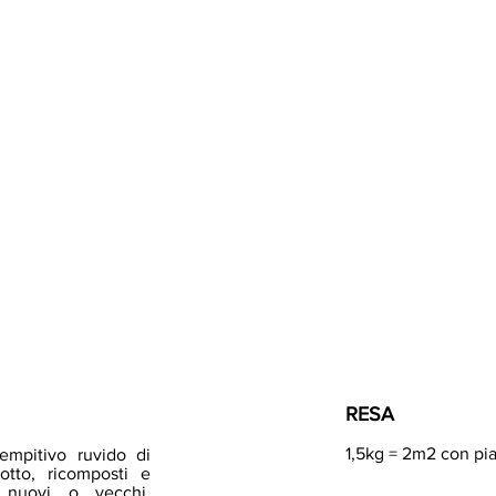
RESA
1,5kg = 2m2 con pi
empitivo ruvido di
cotto, ricomposti e
i nuovi o vecchi,