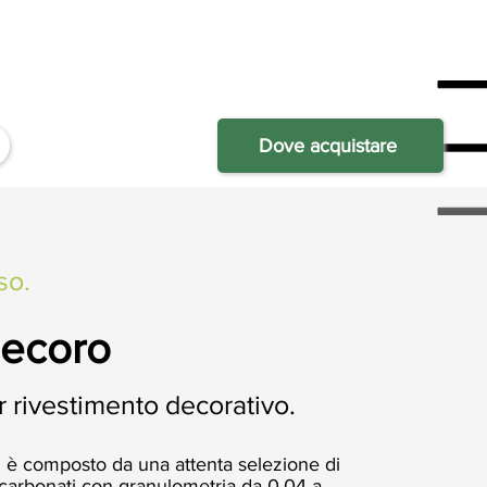
Dove acquistare
so.
ecoro
 rivestimento decorativo.
 composto da una attenta selezione di
 e carbonati con granulometria da 0,04 a