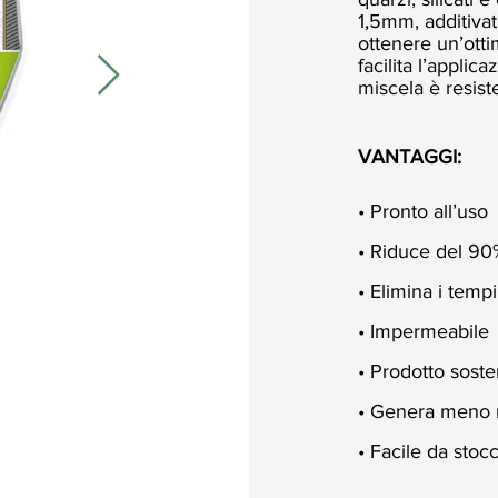
1,5mm, additivat
ottenere un’ottima
facilita l’applic
miscela è resis
VANTAGGI:
• Pronto all’uso
• Riduce del 90%
• Elimina i tempi
• Impermeabile
• Prodotto soste
• Genera meno ri
• Facile da stoc