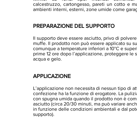
calcestruzzo, cartongesso, pareti un cotto e ma
ambienti interni, esterni, zone umide come garag
PREPARAZIONE DEL SUPPORTO
Il supporto deve essere asciutto, privo di polvere,
muffe. Il prodotto non può essere applicato su su
comunque a temperature inferiori a 10°C e superi
prime 12 ore dopo l’applicazione, proteggere le su
acqua e gelo.
APPLICAZIONE
L’applicazione non necessita di nessun tipo di att
confezione ha la funzione di erogatore. La pulizia
con spugna umida quando il prodotto non è com
asciutto (circa 20/30 minuti, ma può variare anc
in funzione delle condizioni ambientali e dal po
supporto).