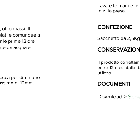
Lavare le mani e le
inizi la presa.
CONFEZIONE
oli o grassi. Il
gelati e comunque a
Sacchetto da 2,5Kg
r le prime 12 ore
tate da acqua e
CONSERVAZIONE
Il prodotto correttam
entro 12 mesi dalla d
utilizzo.
 sacca per diminuire
 massimo di 10mm.
DOCUMENTI
Download >
Sche