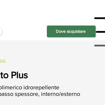
Dove acquistare
so.
o Plus
limerico idrorepellente
basso spessore, interno/esterno