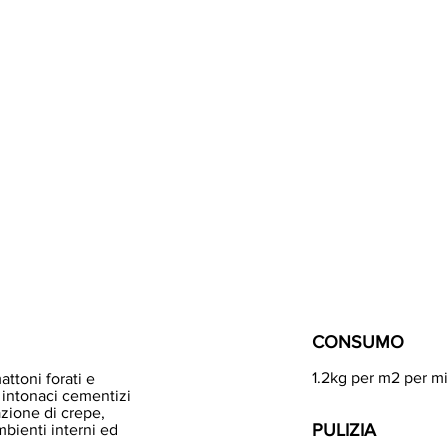
CONSUMO
1.2kg per m2 per mi
attoni forati e
i intonaci cementizi
azione di crepe,
PULIZIA
mbienti interni ed